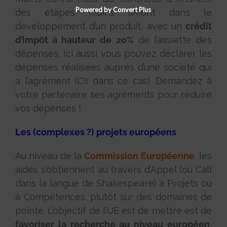
Powered by Convert Plus
des étapes moins amont dans le
développement d’un produit, avec un
crédit
d’impôt à hauteur de 20%
de l’assiette des
dépenses. Ici aussi vous pouvez déclarer les
dépenses réalisées auprès d’une société qui
a l’agrément (CII dans ce cas). Demandez à
votre partenaire ses agréments pour réduire
vos dépenses !
Les (complexes ?) projets européens
Au niveau de la
Commission Européenne
, les
aides s’obtiennent au travers d’Appel (ou Call
dans la langue de Shakespeare) à Projets ou
à Compétences, plutôt sur des domaines de
pointe. L’objectif de l’UE est de mettre est de
favoriser la recherche au niveau européen
,