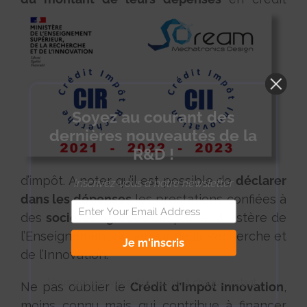
Soyez au courant des
dernières nouveautés de la
R&D !
d’impôt. A noter qu’il est possible de
déclarer
Inscrivez-vous à notre newsletter
dans les dépenses
les prestations confiées à
des
sociétés agréées CIR
par le Ministère de
l’Enseignement Supérieur de la Recherche et
Je m'inscris
de l’Innovation.
Vous pouvez vous désinscrire à chaque instant.
Ne pas oublier le
Crédit d’Impôt Innovation
,
moins connu mais qui contribue à financer