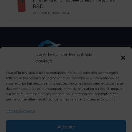
[Livre Blanc] #Deeptech : R&T vs
R&D
vendredi 15 mars 2024
Gérer le consentement aux
cookies
Pour offrir les meilleures expériences, nous utilisons des technologies
Centre d’activités Pasteur - 150 boulevard Pasteur -
telles que les cookies pour stocker et/ou accéder aux informations des
13730 Saint-Victoret
appareils. Le fait de consentir à ces technologies nous permettra de traiter
des données telles que le comportement de navigation ou les ID uniques
contact@soream.com
sur ce site. Le fait de ne pas consentir ou de retirer son consentement
+33 (0)4 42 88 19 79
peut avoir un effet négatif sur certaines caractéristiques et fonctions.
Gérer les services
Accepter