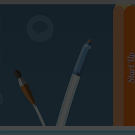
souhaitez l’industrialiser ?
L’équipe SOREAM vous accompagne dans
l’industrialisation de votre produit, de la
conception au sourcing de fournisseurs pour la
fabrication série.
En savoir +