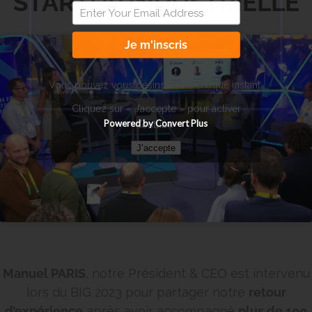
STARTUP INDUSTRIELLE
Je m'inscris
Vous pouvez vous désinscrire à chaque instant.
Cliquez sur « J’accepte » pour activer
Powered by Convert Plus
Youtube
J’accepte
Manuel PARIS
, notre Président & CEO est intervenu
lors du BIG 2023 pour partager notre
retour
d’expérience
après avoir accompagné
plus de 100