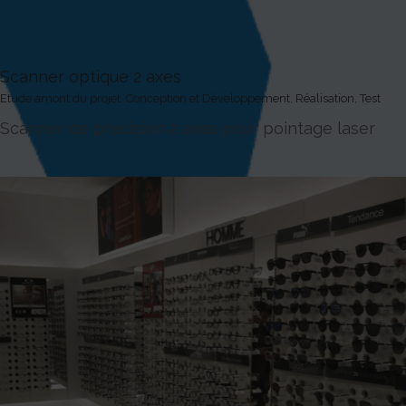
Scanner optique 2 axes
Etude amont du projet
,
Conception et Développement
,
Réalisation
,
Test
Scanner de précision 2 axes pour pointage laser