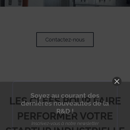
Contactez-nous
Soyez au courant des
LES CLEFS POUR FAIRE
dernières nouveautés de la
R&D !
PERFORMER VOTRE
Inscrivez-vous à notre newsletter