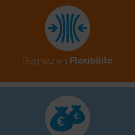
vos contraintes
besoin du projet et à
développement
au
taille de l’équipe de
Nous
adaptons la
Gagnez en
Flexibilité
maitrisés.
développement
des
coûts de
Produit vous garantit