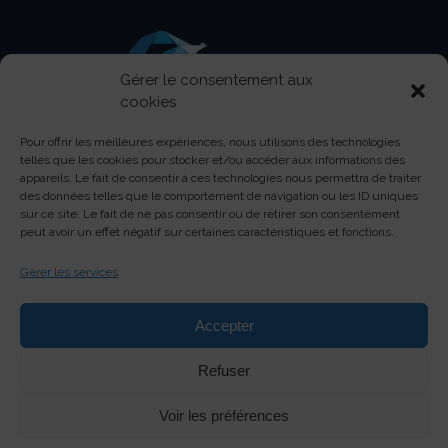
Gérer le consentement aux
cookies
Pour offrir les meilleures expériences, nous utilisons des technologies
Centre d’activités Pasteur - 150 boulevard Pasteur -
telles que les cookies pour stocker et/ou accéder aux informations des
13730 Saint-Victoret
appareils. Le fait de consentir à ces technologies nous permettra de traiter
des données telles que le comportement de navigation ou les ID uniques
contact@soream.com
sur ce site. Le fait de ne pas consentir ou de retirer son consentement
+33 (0)4 42 88 19 79
peut avoir un effet négatif sur certaines caractéristiques et fonctions.
Gérer les services
Accepter
Refuser
Voir les préférences
Contactez-nous