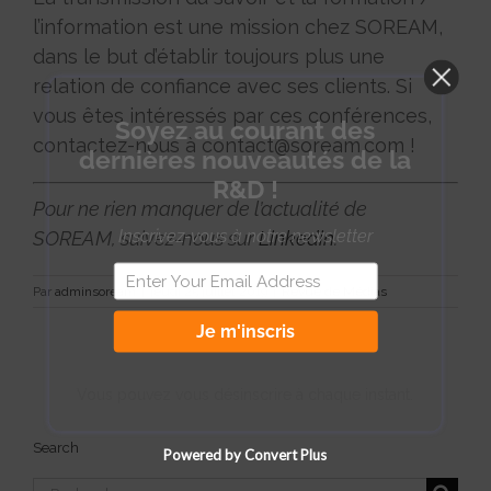
l’information est une mission chez SOREAM,
dans le but d’établir toujours plus une
relation de confiance avec ses clients. Si
vous êtes intéressés par ces conférences,
Soyez au courant des
contactez-nous à contact@soream.com !
dernières nouveautés de la
R&D !
Pour ne rien manquer de l’actualité de
Inscrivez-vous à notre newsletter
SOREAM, suivez-nous sur
Linkedin
.
Par
adminsoream
|
jeudi 25 juillet 2019
|
Revue de Médias
Je m'inscris
Vous pouvez vous désinscrire à chaque instant.
Search
Powered by Convert Plus
Rechercher: