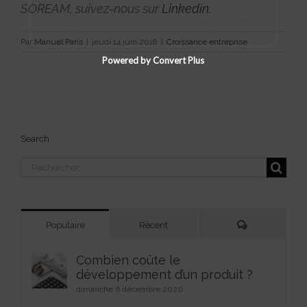
SOREAM, suivez-nous sur
Linkedin
.
Vous pouvez vous désinscrire à chaque instant.
Par
Manuel Paris
|
jeudi 14 juin 2018
|
Croissance entreprise
Powered by Convert Plus
Search
Rechercher:
Commentaires
Populaire
Récent
Combien coûte le
développement d’un produit ?
dimanche 6 décembre 2020